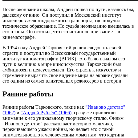
После окончания школы, Андрей пошел по пути, казалось бы,
далекому от кино. Он поступил в Московский институт
инженеров железнодорожного транспорта, где получил
техническое образование. Но судьба неожиданно вмешалась в
его планы. Он осознал, что его истинное призвание – в
кинематографе.
В 1954 году Андрей Тарковский решил следовать своей
страсти и поступил во Всесоюзный государственный
институт кинематографии (ВГИК). Это было началом его
пути к величию в мире киноискусства. Тарковский был
амбициозен и целеустремлен. Его страсть к искусству и
стремление выразить свое видение мира на экране сделали
его одним из самых влиятельных режиссеров в истории.
Ранние работы
Ранние работы Тарковского, такие как
"Иваново детство"
(1962)
и
"Андрей Рублёв" (1966)
, сразу же привлекли
внимание к его уникальному творческому стилю. Фильм
"Иваново детство" рассказывает историю мальчика,
переживающего ужасы войны, но делает это с такой
внимательностью к человеческим моментам, что картина