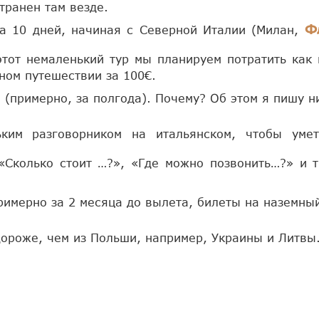
транен там везде.
Ф
а 10 дней, начиная с Северной Италии (Милан,
этот немаленький тур мы планируем потратить как 
ьном путешествии за 100€.
 (примерно, за полгода). Почему? Об этом я пишу н
ьким разговорником на итальянском, чтобы уме
«Сколько стоит …?», «Где можно позвонить…?» и т
имерно за 2 месяца до вылета, билеты на наземный
дороже, чем из Польши, например, Украины и Литвы