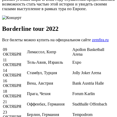
возможность стать частью этой истории и увидеть своими
глазами выступление в рамках тура по Европе.
Borderline tour 2022
Все билеты можно купить на официальном сайте
zemfira.ru
09
Apollon Basketball
Лимассол, Кипр
ОКТЯБРЯ
Arena
11
Тель-Авив, Израиль
Expo
ОКТЯБРЯ
14
Стамбул, Турция
Jolly Joker Arena
ОКТЯБРЯ
16
Вена, Австрия
Bank Austria Halle
ОКТЯБРЯ
18
Прага, Чехия
Forum Karlin
ОКТЯБРЯ
21
Оффенбах, Германия
Stadthalle Offenbach
ОКТЯБРЯ
23
Берлин, Германия
Tempodrom
ОКТЯБРЯ