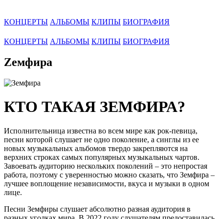
КОНЦЕРТЫ
АЛЬБОМЫ
КЛИПЫ
БИОГРАФИЯ
КОНЦЕРТЫ
АЛЬБОМЫ
КЛИПЫ
БИОГРАФИЯ
Zемфира
КТО ТАКАЯ ЗЕМФИРА?
Исполнительница известна во всем мире как рок-певица,
песни которой слушает не одно поколение, а синглы из ее
новых музыкальных альбомов твердо закрепляются на
верхних строках самых популярных музыкальных чартов.
Завоевать аудиторию нескольких поколений – это непростая
работа, поэтому с уверенностью можно сказать, что Земфира –
лучшее воплощение независимости, вкуса и музыки в одном
лице.
Песни Земфиры слушает абсолютно разная аудитория в
разных уголках мира. В 2022 году слушателям предоставилась