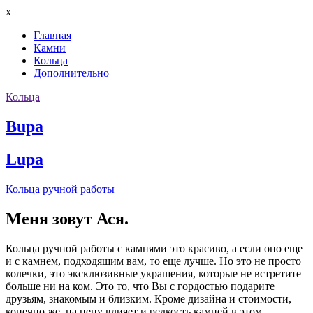
x
Главная
Камни
Кольца
Дополнительно
Кольца
Bupa
Lupa
Кольца ручной работы
Меня зовут Ася.
Кольца ручной работы с камнями это красиво, а если оно еще
и с камнем, подходящим вам, то еще лучше. Но это не просто
колечки, это эксклюзивные украшения, которые не встретите
больше ни на ком. Это то, что Вы с гордостью подарите
друзьям, знакомым и близким. Кроме дизайна и стоимости,
конечно же, на цену влияет и редкость камней в этом