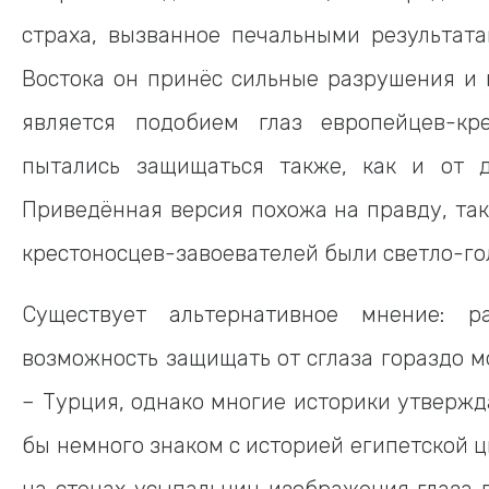
страха, вызванное печальными результата
Востока он принёс сильные разрушения и г
является подобием глаз европейцев-кр
пытались защищаться также, как и от дь
Приведённая версия похожа на правду, так
крестоносцев-завоевателей были светло-г
Существует альтернативное мнение: р
возможность защищать от сглаза гораздо м
– Турция, однако многие историки утвержда
бы немного знаком с историей египетской 
на стенах усыпальниц изображения глаза в