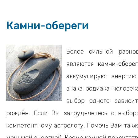
Камни-обереги
Более сильной разно
являются
камни-оберег
аккумулируют энергию.
знака зодиака человек
выбор одного зависи
рождён. Если Вы затрудняетесь с выборо
компетентному астрологу. Помочь Вам так
меньшей энергией. Кроме камней присутств