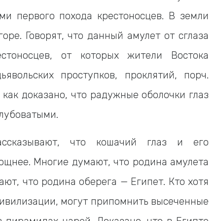
ми первого похода крестоносцев. В земли
оре. Говорят, что данный амулет от сглаза
естоносцев, от которых жители Востока
явольских проступков, проклятий, порч.
 как доказано, что радужные оболочки глаз
олубоватыми.
ассказывают, что кошачий глаз и его
ощнее. Многие думают, что родина амулета
ют, что родина оберега — Египет. Кто хотя
цивилизации, могут припомнить высеченные
 пирамидах царей. Доказано, что в Египте