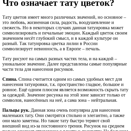
Что означает тату цветок?
Тату цветов имеет много различных значений, но основное –
это любовь, жизненная сила, радость, воодушевление и
свежесть. Но в некоторых случаях данная татуировка может
символизировать и печальные эмоции. Каждый цветок своим
значением несёт глубокий смысл, и в каждой культуре он
разный. Так татуировка цветка лилии в России
символизирует невинность, а в Европе – печаль.
Тату рисуют на самых разных частях тела, и на каждой –
уникальное значение. Далее представлены самые популярные
части тела для нанесения рисунков.
Спина.
Спина считается одним из самых удобных мест для
нанесения татуировки, т.к. пространство гладкое, большое и
ровное. Ещё одним плюсом является возможность скрыть тату
за одеждой. Значение рисунка на этой зоне зависит только от
символов, нанесённых на неё, а сама зона – нейтральная.
Пальцы рук.
Данная зона очень популярна для нанесения
маленьких тату. Они смотрятся стильно и элегантно, а также
они мало заметны. Но такие тату быстро теряют свой
внешний вид из-за постоянного трения. Рисунок на среднем