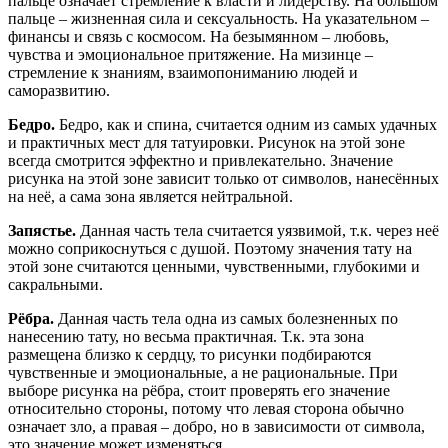
пальце означает стремление к власти и лидерству. На большом
пальце – жизненная сила и сексуальность. На указательном –
финансы и связь с космосом. На безымянном – любовь,
чувства и эмоциональное притяжение. На мизинце –
стремление к знаниям, взаимопониманию людей и
саморазвитию.
Бедро.
Бедро, как и спина, считается одним из самых удачных
и практичных мест для татуировки. Рисунок на этой зоне
всегда смотрится эффектно и привлекательно. Значение
рисунка на этой зоне зависит только от символов, нанесённых
на неё, а сама зона является нейтральной.
Запястье.
Данная часть тела считается уязвимой, т.к. через неё
можно соприкоснуться с душой. Поэтому значения тату на
этой зоне считаются ценными, чувственными, глубокими и
сакральными.
Рёбра.
Данная часть тела одна из самых болезненных по
нанесению тату, но весьма практичная. Т.к. эта зона
размещена близко к сердцу, то рисунки подбираются
чувственные и эмоциональные, а не рациональные. При
выборе рисунка на рёбра, стоит проверять его значение
относительно стороны, потому что левая сторона обычно
означает зло, а правая – добро, но в зависимости от символа,
это значение может изменяться.