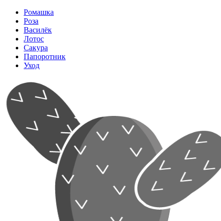
Ромашка
Роза
Василёк
Лотос
Сакура
Папоротник
Уход