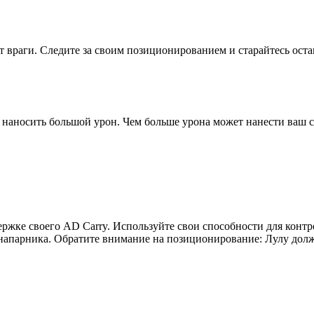
 враги. Следите за своим позиционированием и старайтесь оста
 наносить большой урон. Чем больше урона может нанести ваш с
ержке своего AD Carry. Используйте свои способности для конт
напарника. Обратите внимание на позиционирование: Лулу долж