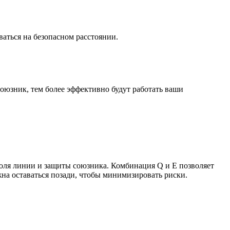
ваться на безопасном расстоянии.
оюзник, тем более эффективно будут работать ваши
роля линии и защиты союзника. Комбинация Q и E позволяет
на оставаться позади, чтобы минимизировать риски.