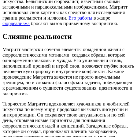
искусства. Бельгийский сюрреалист, известный своими
загадочными и парадоксальными изображениями, Магритт
использовал свои картины как средство для исследования
границ реальности и иллюзии.
Его работы
в жанре
сюрреализма
бросают вызов привычному восприятию.
Слияние реальности
Магритт мастерски сочетал элементы обыденной жизни с
сюрреалистическими мотивами, создавая образы, которые
одновременно знакомы и чужды. Его уникальный стиль,
наполненный иронией и игрой слов, позволяет глубже понять
человеческую природу и внутренние конфликты. Каждое
произведение Магритта является не просто визуальным
зрелищем, но и сложной философской задачей, побуждающей
к размышлениям о сущности существования, идентичности и
восприятия.
Творчество Магритта вдохновляет художников и любителей
искусства по всему миру, продолжая вызывать дискуссии и
интерпретации. Он сохраняет свою актуальность и по сей
день, открывая новые горизонты для понимания
сюрреалистических идей и концепций. Загадочные образы,
которые он создал, продолжают пленять воображение,
предлагая зрителям возможность заглянуть в мир, где